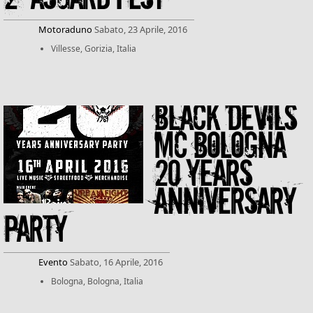
Motoraduno
Sabato, 23 Aprile, 2016
Villesse, Gorizia, Italia
Black Devils
MC Bologna
20 years
Anniversary
Party
Evento
Sabato, 16 Aprile, 2016
Bologna, Bologna, Italia