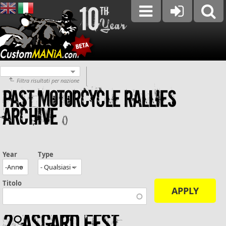
Filtra risultati per nazione
Past motorcycle rallies
archive
()
Year
Type
Titolo
2°Asgard Fest