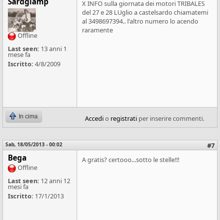
Sardgiamp
X INFO sulla giornata dei motori TRIBALES
del 27 e 28 LUglio a castelsardo chiamatemi
al 3498697394.. l'altro numero lo acendo
raramente
Offline
Last seen:
13 anni 1
mese fa
Iscritto:
4/8/2009
In cima
Accedi
o
registrati
per inserire commenti.
Sab, 18/05/2013 - 00:02
#7
Bega
A gratis? certooo...sotto le stelle!!!
Offline
Last seen:
12 anni 12
mesi fa
Iscritto:
17/1/2013