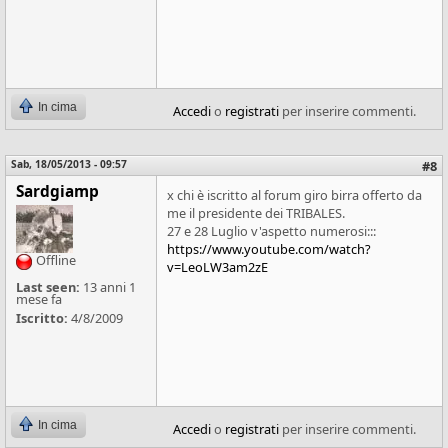
In cima
Accedi
o
registrati
per inserire commenti.
Sab, 18/05/2013 - 09:57
#8
Sardgiamp
x chi è iscritto al forum giro birra offerto da
me il presidente dei TRIBALES.
27 e 28 Luglio v'aspetto numerosi:::
https://www.youtube.com/watch?
Offline
v=LeoLW3am2zE
Last seen:
13 anni 1
mese fa
Iscritto:
4/8/2009
In cima
Accedi
o
registrati
per inserire commenti.