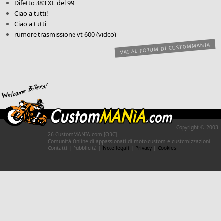
Difetto 883 XL del 99
Ciao a tutti!
Ciao a tutti
rumore trasmissione vt 600 (video)
VAI AL FORUM DI CUSTOMMANIA
Copyright © 2003-
26 CustomMANIA.com [OBC]
Comunità Online di appassionati di moto custom e customizzazioni
Contatti | Pubblicità |
Note legali
|
Privacy
|
Cookies