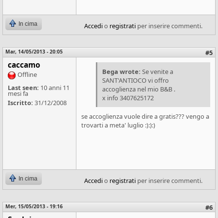
In cima
Accedi
o
registrati
per inserire commenti.
Mar, 14/05/2013 - 20:05
#5
caccamo
Bega wrote:
Se venite a
Offline
SANT'ANTIOCO vi offro
Last seen:
10 anni 11
accoglienza nel mio B&B .
mesi fa
x info 3407625172
Iscritto:
31/12/2008
se accoglienza vuole dire a gratis??? vengo a
trovarti a meta' luglio :):):)
In cima
Accedi
o
registrati
per inserire commenti.
Mer, 15/05/2013 - 19:16
#6