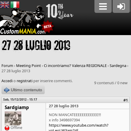
27 28 luglio 2013
Forum
›
Meeting Point
›
Ci incontriamo? Valenza REGIONALE
›
Sardegna
›
27 28 luglio 2013
Accedi
o
registrati
per inserire commenti.
9 contenuti / 0 new
Ultimo contenuto
Sab, 15/12/2012 - 15:17
#1
27 28 luglio 2013
Sardgiamp
NON MANCATEEEEEEEEEEEE!!!
x info 3498697394
https://www.youtube.com/watch?
Offline
v=LeoLW3am2zE