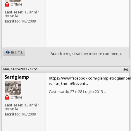
Offline
Last seen:
13 anni 1
mese fa
Iscritto:
4/8/2009
In cima
Accedi
o
registrati
per inserire commenti.
Mar, 14/05/2013 - 19:51
#4
Sardgiamp
https://www.facebook.com/giampietrogiampelv
ref=tn_tnmn#!/event...
Castelsardo 27 e 28 Luglio 2013 ...
Offline
Last seen:
13 anni 1
mese fa
Iscritto:
4/8/2009