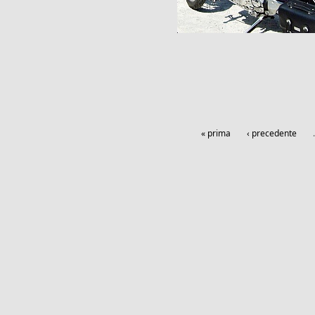
Pagine
« prima
‹ precedente