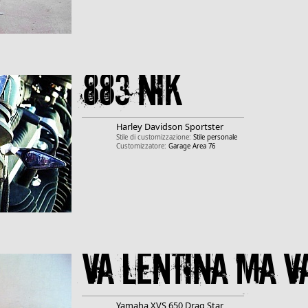
883 Nik
Harley Davidson
Sportster
Stile di customizzazione:
Stile personale
Customizzatore:
Garage Area 76
Va lentina ma va
Yamaha
XVS 650 Drag Star