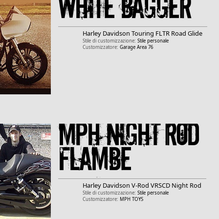
White Bagger
Harley Davidson
Touring
FLTR Road Glide
Stile di customizzazione:
Stile personale
Customizzatore:
Garage Area 76
MPH Night Rod
Flambè
Harley Davidson
V-Rod
VRSCD Night Rod
Stile di customizzazione:
Stile personale
Customizzatore:
MPH TOYS