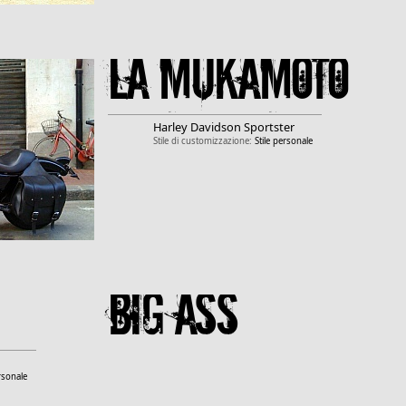
La Mukamoto
Harley Davidson
Sportster
Stile di customizzazione:
Stile personale
Big Ass
ersonale