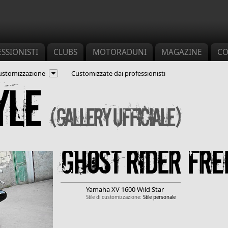
SSIONISTI
CLUBS
MOTORADUNI
MAGAZINE
CO
 customizzazione
Customizzate dai professionisti
yle
(Gallery ufficiale)
Ghost rider fre
Yamaha
XV 1600 Wild Star
Stile di customizzazione:
Stile personale