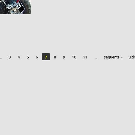
…
3
4
5
6
7
8
9
10
11
…
seguente ›
ult