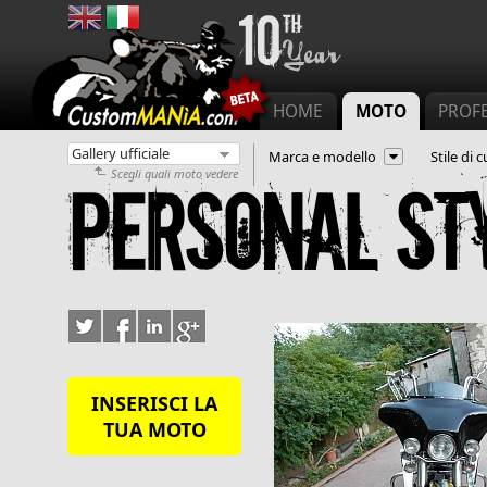
Menu principale
HOME
MOTO
PROFE
Marca e modello
Stile di
Scegli quali moto vedere
Personal st
INSERISCI LA
TUA MOTO