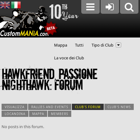
Mappa
Tutti
Tipo di Club
La voce dei Club
Hawkfriend, passione
Nighthawk: forum
VISUALIZZA
RALLIES AND EVENTS
CLUB'S FORUM
(SCHEDA ATTIVA)
CLUB'S NEWS
LOCANDINA
MAPPA
MEMBERS
Schede primarie
No posts in this forum.