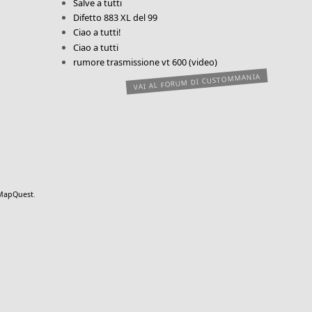
Salve a tutti
Difetto 883 XL del 99
Ciao a tutti!
Ciao a tutti
rumore trasmissione vt 600 (video)
VAI AL FORUM DI CUSTOMMANIA
MapQuest
.