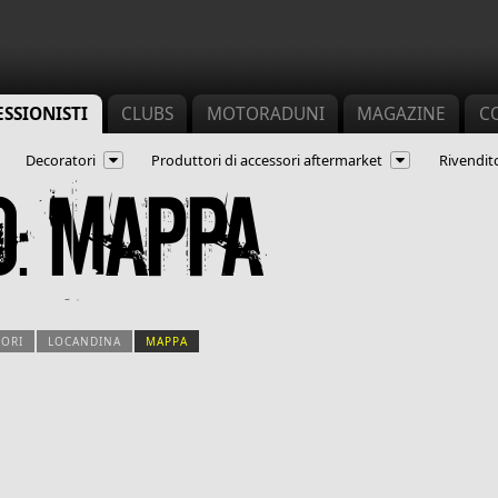
SSIONISTI
CLUBS
MOTORADUNI
MAGAZINE
C
Decoratori
Produttori di accessori aftermarket
Rivendito
o: mappa
SORI
LOCANDINA
MAPPA
(SCHEDA ATTIVA)
arie