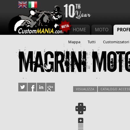
Menu principale
HOME
MOTO
PROFE
Mappa
Tutti
Customizzatori
Magrini mot
VISUALIZZA
CATALOGO ACCES
Schede prim