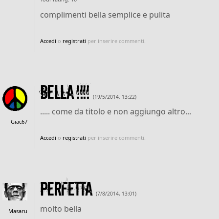
complimenti bella semplice e pulita
Accedi
o
registrati
per inserire commenti.
BELLA !!!!
(19/5/2014, 13:22)
..... come da titolo e non aggiungo altro...
Giac67
Accedi
o
registrati
per inserire commenti.
perfetta
(7/8/2014, 13:01)
molto bella
Masaru