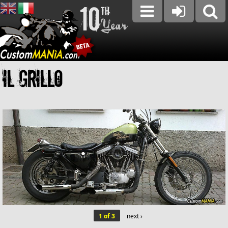
Il Grillo
1 of 3
next ›