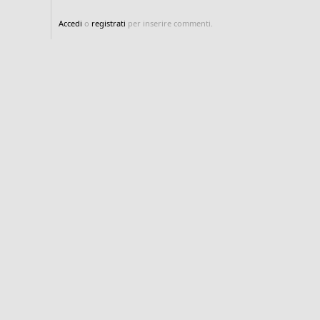
Accedi
o
registrati
per inserire commenti.