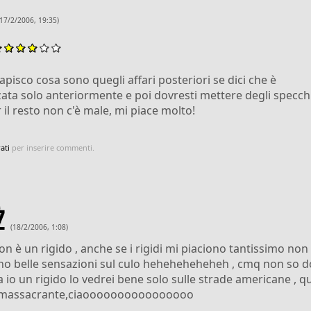
(17/2/2006, 19:35)
apisco cosa sono quegli affari posteriori se dici che è
ta solo anteriormente e poi dovresti mettere degli specchi
r il resto non c'è male, mi piace molto!
ati
per inserire commenti.
Z
(18/2/2006, 1:08)
non è un rigido , anche se i rigidi mi piaciono tantissimo non
o belle sensazioni sul culo heheheheheheh , cmq non so d
a io un rigido lo vedrei bene solo sulle strade americane , qu
 massacrante,ciaoooooooooooooooo