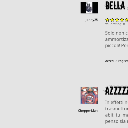
Bella
Jonny25
Your rating:
8
Solo non c
ammortizza
piccoli! Pe
Accedi
o
registr
AZZZZ
In effetti 
trasmetton
ChopperMan
abiti tu ,m
penso sia