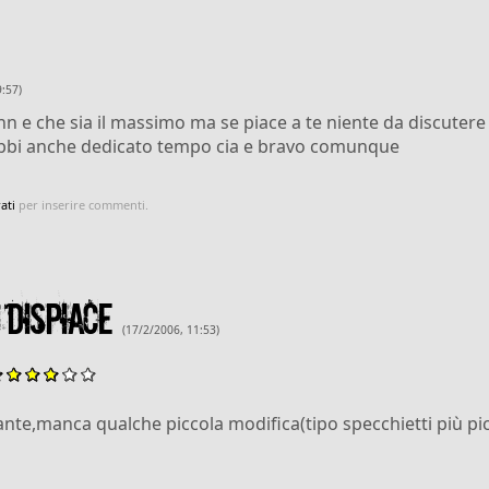
9:57)
 e che sia il massimo ma se piace a te niente da discuter
abbi anche dedicato tempo cia e bravo comunque
ati
per inserire commenti.
 dispiace
(17/2/2006, 11:53)
ante,manca qualche piccola modifica(tipo specchietti più pic