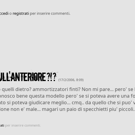
ccedi
o
registrati
per inserire commenti.
ull'anteriore?!?
(17/2/2006, 8:09)
quelli dietro? ammortizzatori finti? Non mi pare... pero' se l
conosco bene questa modello pero' se si poteva avere una f
lato si poteva giudicare meglio... cmq.. da quello che si puo'
one non e' male... magari un paio di specchietti piu' piccoli..
ati
per inserire commenti.