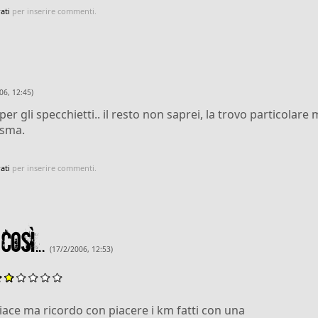
ati
per inserire commenti.
06, 12:45)
er gli specchietti.. il resto non saprei, la trovo particolare
asma.
ati
per inserire commenti.
osì...
(17/2/2006, 12:53)
piace ma ricordo con piacere i km fatti con una