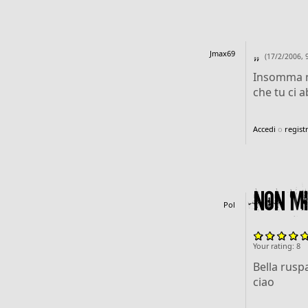
,,
Jmax69
(17/2/2006, 
Insomma nn
che tu ci 
Accedi
o
registr
Non mi
Pol
Your rating:
8
Bella rusp
ciao