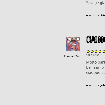
Savage gial
Accedi
o
registr
Ciaooo
Your rating:
8
ChopperMan
Molto part
bellissimo 
ciaoooo c
Accedi
o
registr