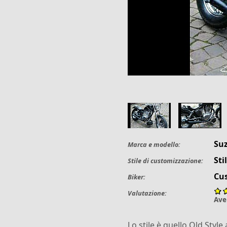
Su
Marca e modello:
Sti
Stile di customizzazione:
Cu
Biker:
Valutazione:
Ave
Lo stile è quello Old Style a