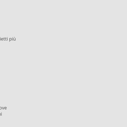
etti più
ove
i