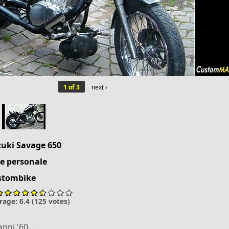
1 of 3
next ›
zuki
Savage 650
le personale
stombike
rage:
6.4
(
125
votes)
nni '60....