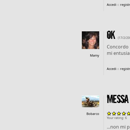
Accedi
o
registr
Ok
(17/2/20
Concordo p
mi entusi
Mamy
Accedi
o
registr
Messa c
Bobarco
Your rating:
6
...non mi 