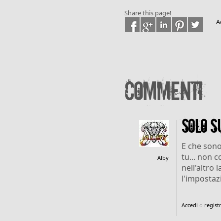
Share this page!
A
Commenti
Solo s
E che sono 
tu... non 
Alby
nell'altro 
l'impostazi
Accedi
o
registr