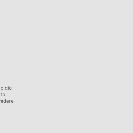
o dici
oto
 vedere
.