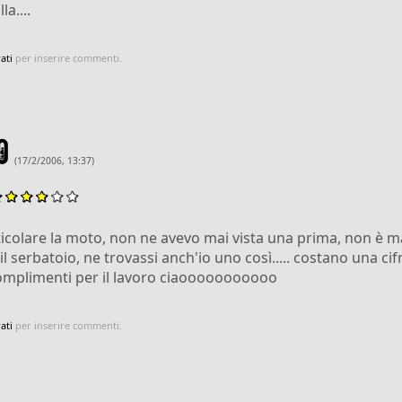
la....
ati
per inserire commenti.
o
(17/2/2006, 13:37)
icolare la moto, non ne avevo mai vista una prima, non è m
il serbatoio, ne trovassi anch'io uno così..... costano una cifra
omplimenti per il lavoro ciaooooooooooo
ati
per inserire commenti.