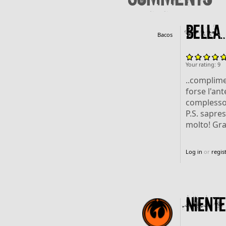
Bella..
Bacos
Your rating:
9
..complime
forse l'an
complesso
P.S. sapre
molto! Gra
Log in
or
regis
Nient