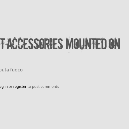
t accessories mounted on
Sputa fuoco
og in
or
register
to post comments