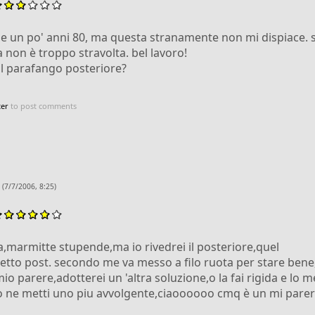
le un po' anni 80, ma questa stranamente non mi dispiace. 
a non è troppo stravolta. bel lavoro!
l parafango posteriore?
ter
to post comments
(7/7/2006, 8:25)
a,marmitte stupende,ma io rivedrei il posteriore,quel
tto post. secondo me va messo a filo ruota per stare bene,
o parere,adotterei un 'altra soluzione,o la fai rigida e lo me
 o ne metti uno piu avvolgente,ciaoooooo cmq è un mi parere.