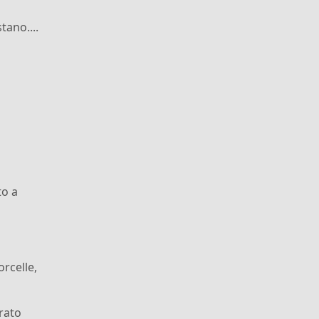
tano....
to a
rcelle,
rato