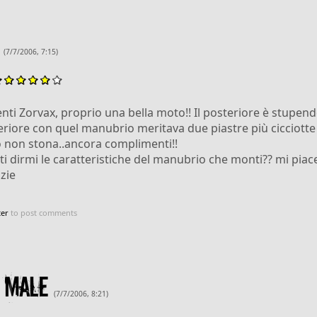
(7/7/2006, 7:15)
nti Zorvax, proprio una bella moto!! Il posteriore è stupend
teriore con quel manubrio meritava due piastre più cicciott
 non stona..ancora complimenti!!
sti dirmi le caratteristiche del manubrio che monti?? mi piac
zie
ter
to post comments
e male
(7/7/2006, 8:21)