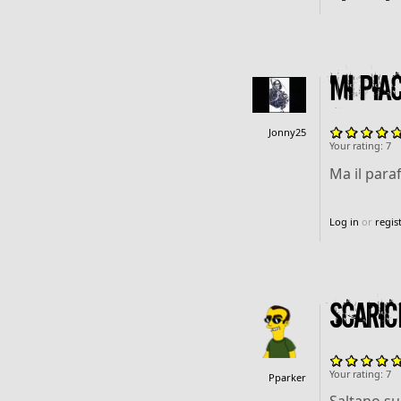
Mi pia
Jonny25
Your rating:
7
Ma il paraf
Log in
or
regis
Scaric
Your rating:
7
Pparker