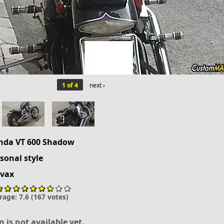
1 of 4
next ›
nda
VT 600 Shadow
sonal style
rvax
rage:
7.6
(
167
votes)
n is not available yet.