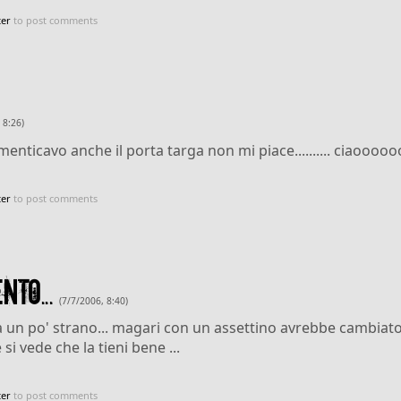
ter
to post comments
 8:26)
menticavo anche il porta targa non mi piace.......... ciaoooo
ter
to post comments
to...
(7/7/2006, 8:40)
 un po' strano... magari con un assettino avrebbe cambiato 
i vede che la tieni bene ...
ter
to post comments