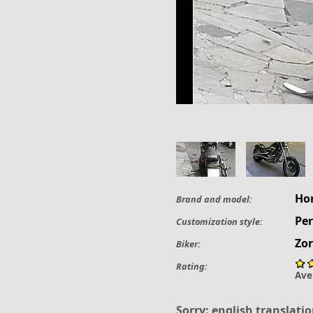
Ho
Brand and model:
Per
Customization style:
Zo
Biker:
Rating:
Ave
Sorry: english translatio