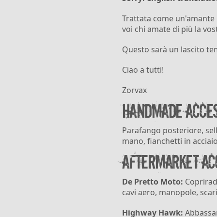
Trattata come un'amante la
voi chi amate di più la vo
Questo sarà un lascito tem
Ciao a tutti!
Zorvax
Handmade acces
Parafango posteriore, sel
mano, fianchetti in acciai
Aftermarket ac
De Pretto Moto:
Copriradi
cavi aero, manopole, scaric
Highway Hawk:
Abbassam