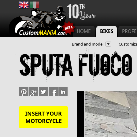
Main menu
HOME
BIKES
PROFE
Brand and model
Customiza
Sputa fuoco
INSERT YOUR
MOTORCYCLE