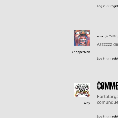
Log in
or
regis
.....
(7/7/2006,
Azzzzzz di
ChopperMan
Log in
or
regis
Commen
Portatarga
comunque s
Alby
Log in
or
regis