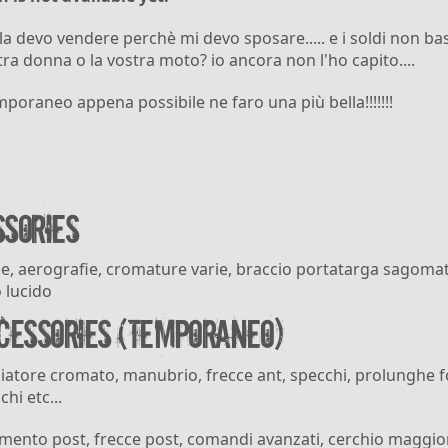
 devo vendere perchè mi devo sposare..... e i soldi non bas
stra donna o la vostra moto? io ancora non l'ho capito....
poraneo appena possibile ne faro una più bella!!!!!!!
sories
le, aerografie, cromature varie, braccio portatarga sagoma
o lucido
cessories (temporaneo)
atore cromato, manubrio, frecce ant, specchi, prolunghe fo
hi etc...
ento post, frecce post, comandi avanzati, cerchio maggio