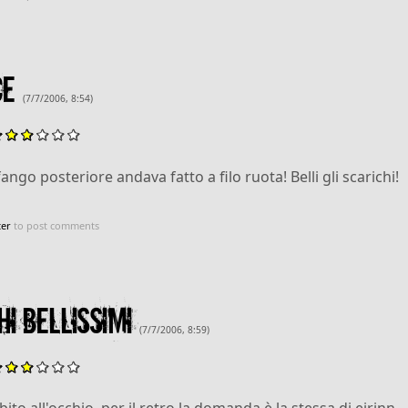
ce
(7/7/2006, 8:54)
ango posteriore andava fatto a filo ruota! Belli gli scarichi!
ter
to post comments
hi bellissimi
(7/7/2006, 8:59)