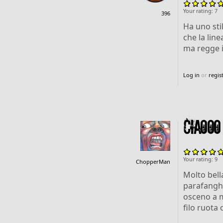
Your rating:
7
396
Ha uno sti
che la line
ma regge i
Log in
or
regis
Ciaooo
Your rating:
9
ChopperMan
Molto bell
parafanghe
osceno a mi
filo ruota