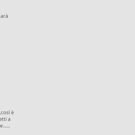
sarà
così è
tti a
.....