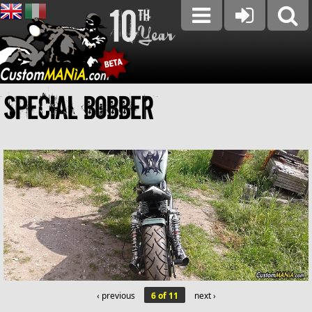
Special Bobber
‹ previous
6 of 11
next ›